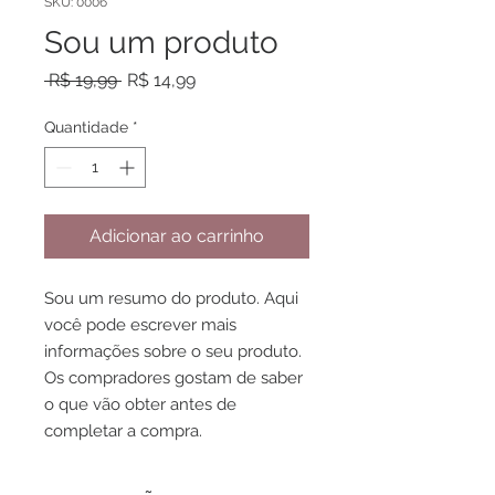
SKU: 0006
Sou um produto
Preço
Preço
 R$ 19,99 
R$ 14,99
normal
promocional
Quantidade
*
Adicionar ao carrinho
Sou um resumo do produto. Aqui 
você pode escrever mais 
informações sobre o seu produto. 
Os compradores gostam de saber 
o que vão obter antes de 
completar a compra.